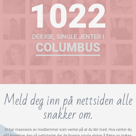
1022
DEILIGE, SINGLE JENTER I
COLUMBUS
Meld deg inn på nettsiden alle
snakker om.
Vi har massevis av medlemmer som venter på at du blir med. Hva venter du
på? Registrer deg på nettstedet der de fineste single elsker å flørte og møtes.