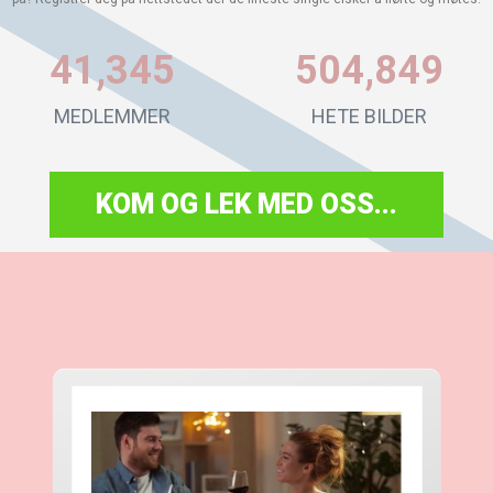
41,345
504,849
MEDLEMMER
HETE BILDER
KOM OG LEK MED OSS...