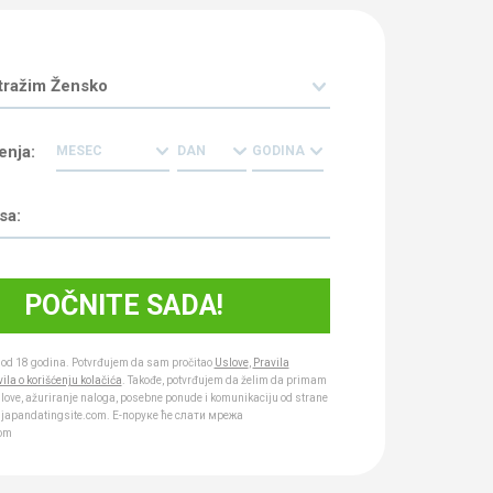
enja:
od 18 godina. Potvrđujem da sam pročitao
Uslove
,
Pravila
ila o korišćenju kolačića
. Takođe, potvrđujem da želim da primam
love, ažuriranje naloga, posebne ponude i komunikaciju od strane
je japandatingsite.com. Е-поруке ће слати мрежа
com