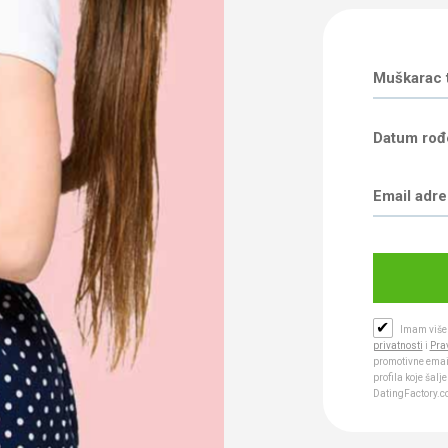
Datum rođ
✔
Imam više 
privatnosti
i
Prav
promotivne emai
profila koje šal
DatingFactory.