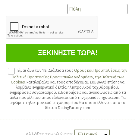
Είμαι άνω των 18. Διάβασα τους
Όρους και Προϋποθέσεις
,
την
Πολιτική Προστασίας Προσωπικών Δεδομένων
,
την Πολιτική των
Cookies
, καταλαβαίνω και τους αποδέχομαι. Συμφωνώ επίσης να
λαμβάνω ενημερωτικά δελτία ηλεκτρονικού ταχυδρομείου,
ενημερώσεις λογαριασμού, ειδοποιήσεις και ανακοινώσεις από τα
άλλα προφίλ που αποστέλλονται από την japandatingsite.com. Τα
μηνύματα ηλεκτρονικού ταχυδρομείου θα αποστέλλονται από το
δίκτυο DatingFactory.com
Αλλάξτε την γλώσσα: